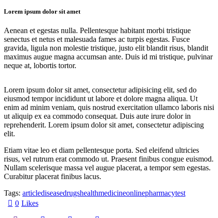
Lorem ipsum dolor sit amet
Aenean et egestas nulla. Pellentesque habitant morbi tristique
senectus et netus et malesuada fames ac turpis egestas. Fusce
gravida, ligula non molestie tristique, justo elit blandit risus, blandit
maximus augue magna accumsan ante. Duis id mi tristique, pulvinar
neque at, lobortis tortor.
Lorem ipsum dolor sit amet, consectetur adipisicing elit, sed do
eiusmod tempor incididunt ut labore et dolore magna aliqua. Ut
enim ad minim veniam, quis nostrud exercitation ullamco laboris nisi
ut aliquip ex ea commodo consequat. Duis aute irure dolor in
reprehenderit. Lorem ipsum dolor sit amet, consectetur adipiscing
elit.
Etiam vitae leo et diam pellentesque porta. Sed eleifend ultricies
risus, vel rutrum erat commodo ut. Praesent finibus congue euismod.
Nullam scelerisque massa vel augue placerat, a tempor sem egestas.
Curabitur placerat finibus lacus.
Tags:
article
disease
drugs
health
medicine
online
pharmacy
test
0
Likes