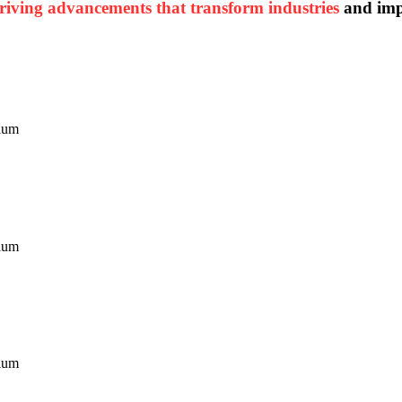
riving advancements that transform industries
and impa
tium
tium
tium