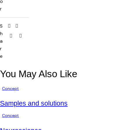
o
r
S
h
a
r
e
You May Also Like
Concept
Samples and solutions
Concept