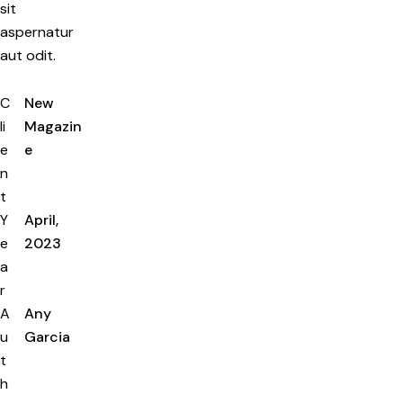
sit
aspernatur
aut odit.
C
New
li
Magazin
e
e
n
t
Y
April,
e
2023
a
r
A
Any
u
Garcia
t
h