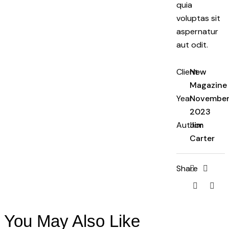
quia
voluptas sit
aspernatur
aut odit.
Client
New
Magazine
Year
November
2023
Author
Jim
Carter
Share
You May Also Like